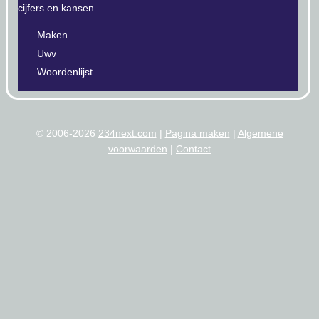
cijfers en kansen.
Maken
Uwv
Woordenlijst
© 2006-2026
234next.com
|
Pagina maken
|
Algemene
voorwaarden
|
Contact